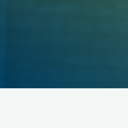
Israëlbidstond in Doornspijk
Elke derde Zaterdagmiddag
Woensdag 20:00-21:30 (
zie agenda
)